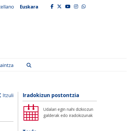
tellano
Euskara
facebook
twitter
youtube
instagram
whatsapp
Bilatu
aintza
Iradokizun postontzia
Itzuli
Udalari egin nahi dizkiozun
galderak edo iradokizunak