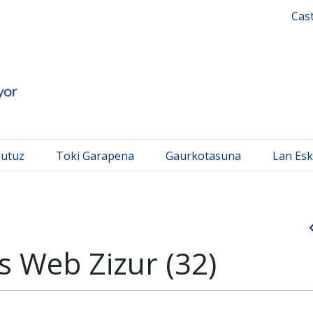
 Mayor
Cas
gutuz
Toki Garapena
Gaurkotasuna
Lan Esk
 Web Zizur (32)