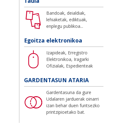
Taula
Bandoak, deialdiak,
lehiaketak, ediktuak,
enplegu publikoa...
Egoitza elektronikoa
Izapideak, Erregistro
Elektronikoa, Iragarki
Ofizialak, Espedienteak
GARDENTASUN ATARIA
Gardentasuna da gure
Udalaren jarduerak oinarri
izan behar duen funtsezko
printzipioetako bat.