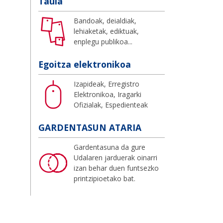
Taula
Bandoak, deialdiak,
lehiaketak, ediktuak,
enplegu publikoa...
Egoitza elektronikoa
Izapideak, Erregistro
Elektronikoa, Iragarki
Ofizialak, Espedienteak
GARDENTASUN ATARIA
Gardentasuna da gure
Udalaren jarduerak oinarri
izan behar duen funtsezko
printzipioetako bat.