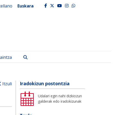
tellano
Euskara
facebook
twitter
youtube
instagram
whatsapp
Bilatu
aintza
Iradokizun postontzia
Itzuli
Udalari egin nahi dizkiozun
galderak edo iradokizunak