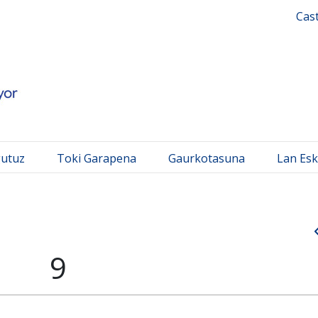
 Mayor
Cas
gutuz
Toki Garapena
Gaurkotasuna
Lan Esk
9