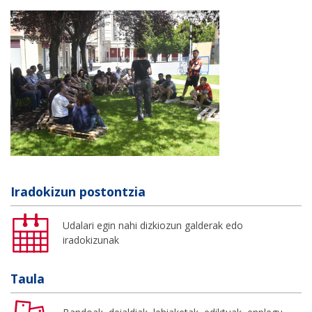
Iradokizun postontzia
Udalari egin nahi dizkiozun galderak edo
iradokizunak
Taula