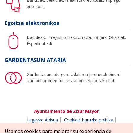
Bandoak, deialdiak, lehiaketak, ediktuak, enplegu
publikoa...
Egoitza elektronikoa
Izapideak, Erregistro Elektronikoa, Iragarki Ofizialak,
Espedienteak
GARDENTASUN ATARIA
Gardentasuna da gure Udalaren jarduerak oinarri
izan behar duen funtsezko printzipioetako bat.
Ayuntamiento de Zizur Mayor
Legezko Abisua
Cookieei buruzko politika
Erabilerreztasuna
Pribatutasun-abisua
Usamos cookies para mejorar su experiencia de
Salaketen postontzia