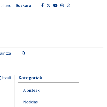
tellano
Euskara
facebook
twitter
youtube
instagram
whatsapp
Bilatu
aintza
Kategoriak
Itzuli
Albisteak
Noticias