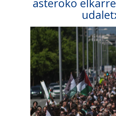
asteroko elkarr
udalet