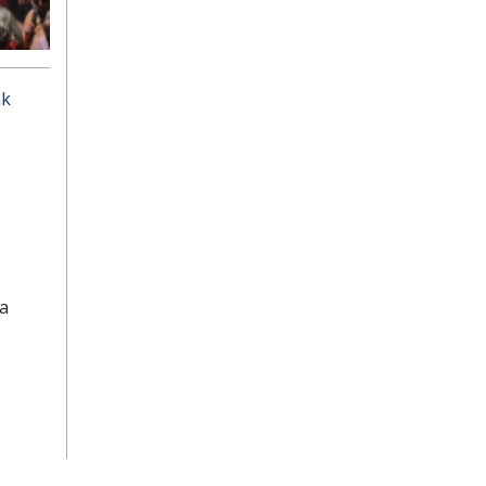
ak
ta