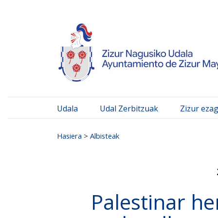
Ayuntamiento de Zizur
Ir al contenido
Udala
Udal Zerbitzuak
Zizur eza
Search for:
Hasiera
>
Albisteak
Palestinar he