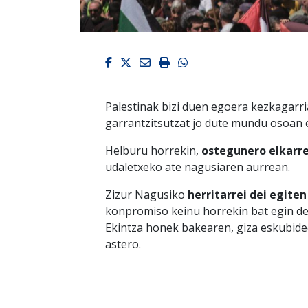
Facebook
Twitter
Email
Imprimir
Whatsapp
Palestinak bizi duen egoera kezkagarr
garrantzitsutzat jo dute mundu osoan eg
Helburu horrekin,
ostegunero elkarr
udaletxeko ate nagusiaren aurrean.
Zizur Nagusiko
herritarrei dei egiten
konpromiso keinu horrekin bat egin dez
Ekintza honek bakearen, giza eskubidee
astero.