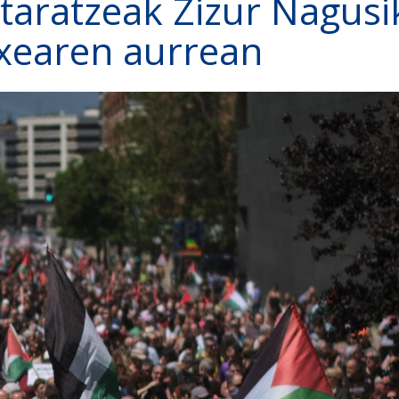
etaratzeak Zizur Nagusi
xearen aurrean