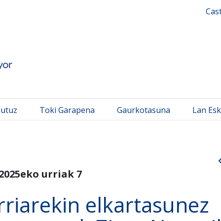
 Mayor
Cas
gutuz
Toki Garapena
Gaurkotasuna
Lan Esk
2025eko urriak 7
rriarekin elkartasunez