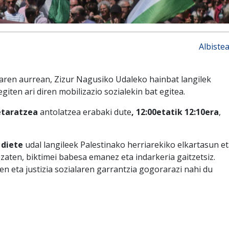
Albiste
iaren aurrean, Zizur Nagusiko Udaleko hainbat langilek
iten ari diren mobilizazio sozialekin bat egitea.
etaratzea
antolatzea erabaki dute
, 12:00etatik 12:10era
,
 diete
udal langileek Palestinako herriarekiko elkartasun e
aten, biktimei babesa emanez eta indarkeria gaitzetsiz.
n eta justizia sozialaren garrantzia gogorarazi nahi du