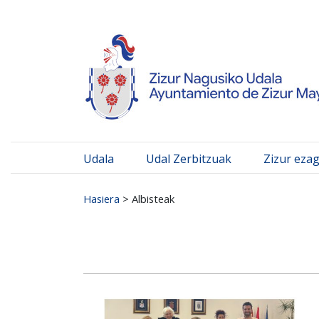
Ayuntamiento de Zizur
Ir al contenido
Udala
Udal Zerbitzuak
Zizur eza
Search for:
Hasiera
>
Albisteak