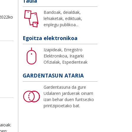
Taula
Bandoak, deialdiak,
 2022ko
lehiaketak, ediktuak,
enplegu publikoa...
Egoitza elektronikoa
Izapideak, Erregistro
Elektronikoa, Iragarki
Ofizialak, Espedienteak
GARDENTASUN ATARIA
Gardentasuna da gure
Udalaren jarduerak oinarri
izan behar duen funtsezko
printzipioetako bat.
Saioak:
men: