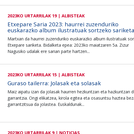
2023KO URTARRILAK 19 | ALBISTEAK
Etxepare Saria 2023: haurrei zuzenduriko
euskarazko album ilustratuak sortzeko sariket
Martxan da haurrei zuzenduriko euskarazko album ilustratuak so
Etxepare sariketa. Bidalketa epea: 2023ko maiatzaren 5a. Zizur
Nagusiko udalak ere sarian parte hartzen...
2023KO URTARRILAK 15 | ALBISTEAK
Guraso tailerra: Jolasak eta solasak
Maiz aipatu izan da jolasak haurren hezkuntzan eta hazkuntzan 
garrantzia. Ongi elikatzea, kirola egitea eta osasuntsu haztea bez
garrantzitsua da jolastea. Euskaldunak...
2023KO URTARRILAK 9 | NOTICIAS