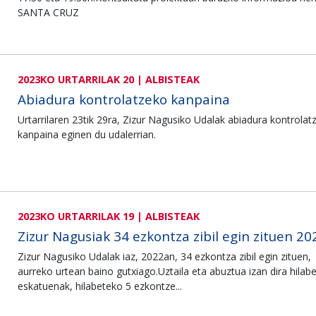
SANTA CRUZ
2023KO URTARRILAK 20 | ALBISTEAK
Abiadura kontrolatzeko kanpaina
Urtarrilaren 23tik 29ra, Zizur Nagusiko Udalak abiadura kontrolat
kanpaina eginen du udalerrian.
2023KO URTARRILAK 19 | ALBISTEAK
Zizur Nagusiak 34 ezkontza zibil egin zituen 2
Zizur Nagusiko Udalak iaz, 2022an, 34 ezkontza zibil egin zituen,
aurreko urtean baino gutxiago.Uztaila eta abuztua izan dira hilabe
eskatuenak, hilabeteko 5 ezkontze...