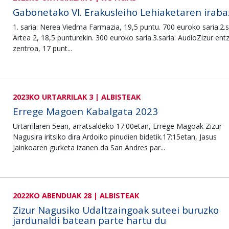
Gabonetako VI. Erakusleiho Lehiaketaren iraba
1. saria: Nerea Viedma Farmazia, 19,5 puntu. 700 euroko saria.2.s
Artea 2, 18,5 punturekin. 300 euroko saria.3.saria: AudioZizur en
zentroa, 17 punt...
2023KO URTARRILAK 3 | ALBISTEAK
Errege Magoen Kabalgata 2023
Urtarrilaren 5ean, arratsaldeko 17:00etan, Errege Magoak Zizur
Nagusira iritsiko dira Ardoiko pinudien bidetik.17:15etan, Jasus
Jainkoaren gurketa izanen da San Andres par...
2022KO ABENDUAK 28 | ALBISTEAK
Zizur Nagusiko Udaltzaingoak suteei buruzko
jardunaldi batean parte hartu du