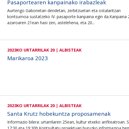
Pasaportearen kanpainako irabazleak
Aurtengo Gabonetan dendetan, zerbitzuetan eta ostalaritzan
kontsumoa sustatzeko IV. pasaporte-kanpaina egin da.Kanpaina
azaroaren 21ean hasi zen, astelehena, eta 20...
2023KO URTARRILAK 20 | ALBISTEAK
Marikaroa 2023
2023KO URTARRILAK 20 | ALBISTEAK
Santa Krutz hobekuntza proposamenak
Informazio bilera: urtarrilaren 25ean, kultur etxeko anfiteatroan. 
17:30 eta 19:30h.Kontsultatu proiektuari buruzko informazioa he