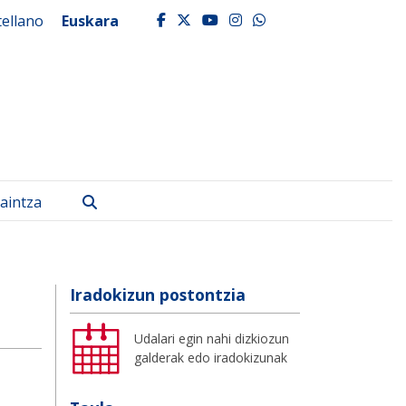
tellano
Euskara
facebook
twitter
youtube
instagram
whatsapp
Bilatu
aintza
Iradokizun postontzia
Udalari egin nahi dizkiozun
galderak edo iradokizunak