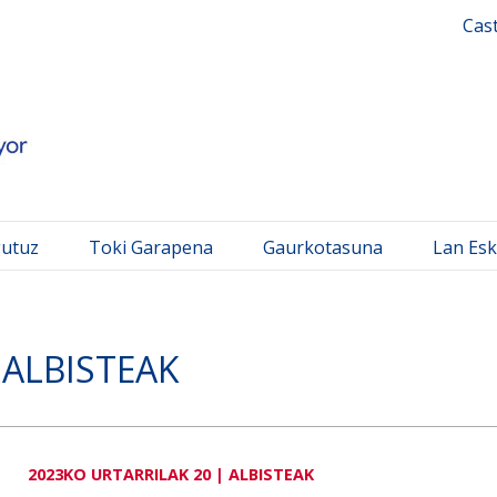
 Mayor
Cas
gutuz
Toki Garapena
Gaurkotasuna
Lan Esk
ALBISTEAK
2023KO URTARRILAK 20 | ALBISTEAK