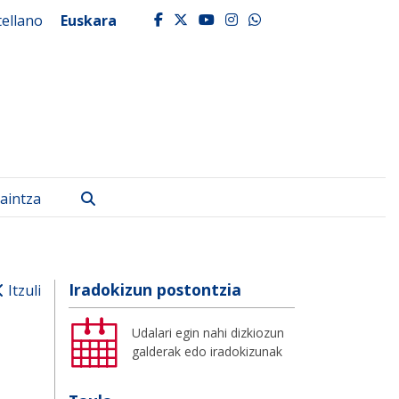
tellano
Euskara
facebook
twitter
youtube
instagram
whatsapp
Bilatu
aintza
Iradokizun postontzia
Itzuli
Udalari egin nahi dizkiozun
galderak edo iradokizunak