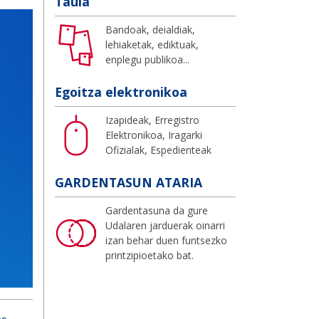
Taula
Bandoak, deialdiak,
lehiaketak, ediktuak,
enplegu publikoa...
Egoitza elektronikoa
Izapideak, Erregistro
Elektronikoa, Iragarki
Ofizialak, Espedienteak
GARDENTASUN ATARIA
Gardentasuna da gure
Udalaren jarduerak oinarri
izan behar duen funtsezko
printzipioetako bat.