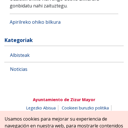
gonbidatu nahi zaituztegu.
Apirilreko ohiko bilkura
Kategoriak
Albisteak
Noticias
Ayuntamiento de Zizur Mayor
Legezko Abisua
Cookieei buruzko politika
Erabilerreztasuna
Pribatutasun-abisua
Usamos cookies para mejorar su experiencia de
Salaketen postontzia
navegación en nuestra web, para mostrarle contenidos