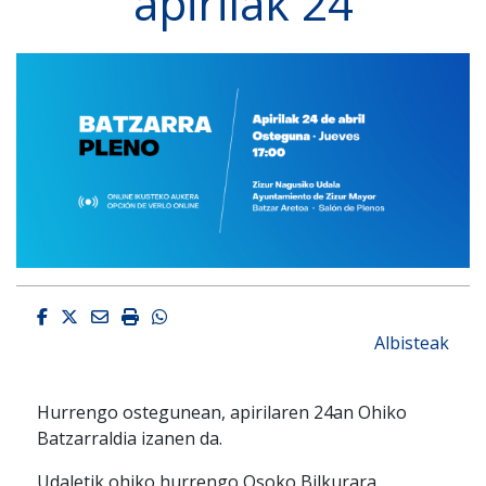
apirilak 24
Facebook
Twitter
Email
Imprimir
Whatsapp
Albisteak
Hurrengo ostegunean, apirilaren 24an Ohiko
Batzarraldia izanen da.
Udaletik ohiko hurrengo Osoko Bilkurara