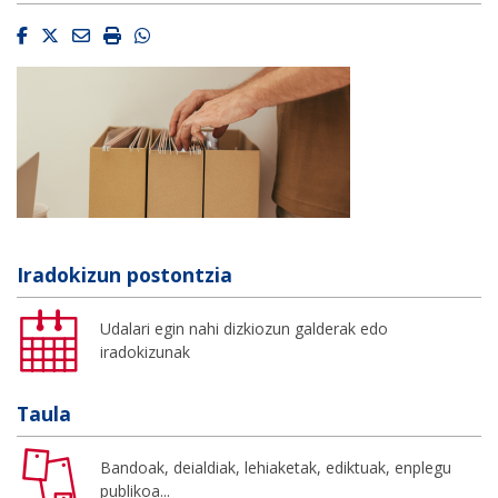
Facebook
Twitter
Email
Imprimir
Whatsapp
Iradokizun postontzia
Udalari egin nahi dizkiozun galderak edo
iradokizunak
Taula
Bandoak, deialdiak, lehiaketak, ediktuak, enplegu
publikoa...