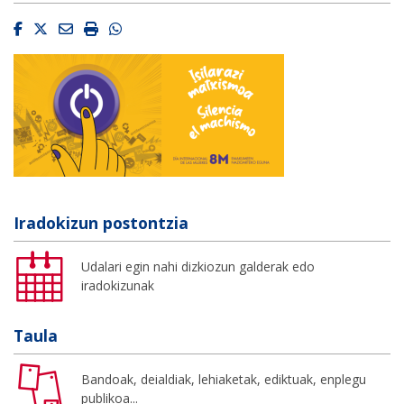
Facebook
Twitter
Email
Imprimir
Whatsapp
Iradokizun postontzia
Udalari egin nahi dizkiozun galderak edo
iradokizunak
Taula
Bandoak, deialdiak, lehiaketak, ediktuak, enplegu
publikoa...