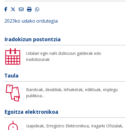
Facebook
Twitter
Email
Imprimir
Whatsapp
2023ko udako ordutegia
Iradokizun postontzia
Udalari egin nahi dizkiozun galderak edo
iradokizunak
Taula
Bandoak, deialdiak, lehiaketak, ediktuak, enplegu
publikoa...
Egoitza elektronikoa
Izapideak, Erregistro Elektronikoa, Iragarki Ofizialak,