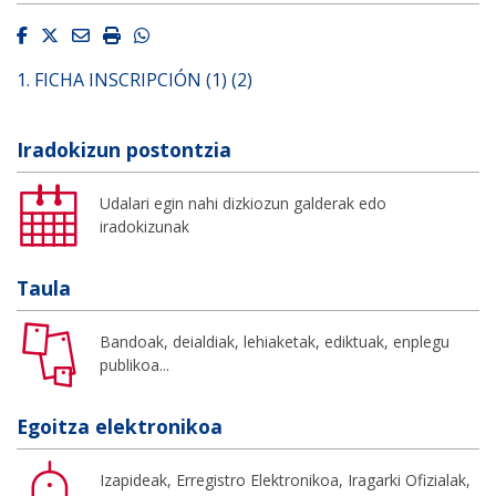
Facebook
Twitter
Email
Imprimir
Whatsapp
1. FICHA INSCRIPCIÓN (1) (2)
Iradokizun postontzia
Udalari egin nahi dizkiozun galderak edo
iradokizunak
Taula
Bandoak, deialdiak, lehiaketak, ediktuak, enplegu
publikoa...
Egoitza elektronikoa
Izapideak, Erregistro Elektronikoa, Iragarki Ofizialak,