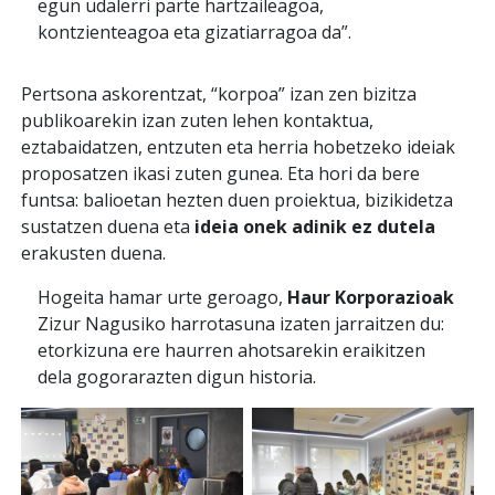
egun udalerri parte hartzaileagoa,
kontzienteagoa eta gizatiarragoa da”.
Pertsona askorentzat, “korpoa” izan zen bizitza
publikoarekin izan zuten lehen kontaktua,
eztabaidatzen, entzuten eta herria hobetzeko ideiak
proposatzen ikasi zuten gunea. Eta hori da bere
funtsa: balioetan hezten duen proiektua, bizikidetza
sustatzen duena eta
ideia onek adinik ez dutela
erakusten duena.
Hogeita hamar urte geroago,
Haur Korporazioak
Zizur Nagusiko harrotasuna izaten jarraitzen du:
etorkizuna ere haurren ahotsarekin eraikitzen
dela gogorarazten digun historia.