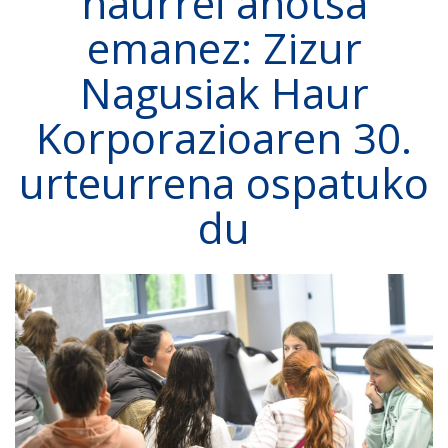
haurrei ahotsa
emanez: Zizur
Nagusiak Haur
Korporazioaren 30.
urteurrena ospatuko
du