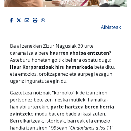
Facebook
Twitter
Email
Imprimir
Whatsapp
Albisteak
Ba al zenekien Zizur Nagusiak 30 urte
daramatzala bere
haurren ahotsa entzuten
?
Asteburu honetan goitik behera ospatu dugu:
Haur Korporazioak hiru hamarkada
bete ditu,
eta emozioz, oroitzapenez eta aurpegi ezagun
ugariz inguratuta egin du.
Gaztetxea noizbait “korpoko” kide izan ziren
pertsonez bete zen: neska mutilek, hamaika-
hamabi urterekin,
parte hartzea beren herria
zaintzek
o modu bat ere badela ikasi zuten.
Berrelkartzeak, istorioak, barreak eta emozio
handia izan ziren 1995ean “
Ciudadanos a los 11
”