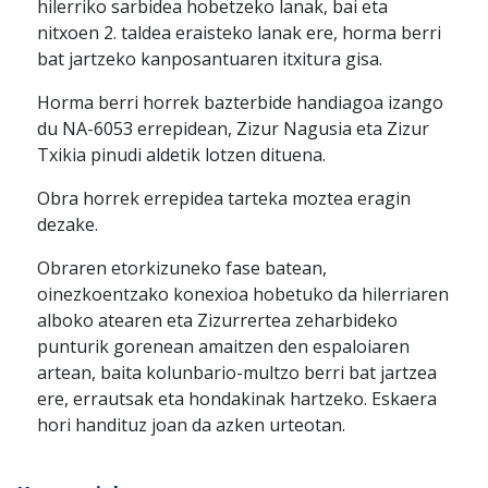
hilerriko sarbidea hobetzeko lanak, bai eta
nitxoen 2. taldea eraisteko lanak ere, horma berri
bat jartzeko kanposantuaren itxitura gisa.
Horma berri horrek bazterbide handiagoa izango
du NA-6053 errepidean, Zizur Nagusia eta Zizur
Txikia pinudi aldetik lotzen dituena.
Obra horrek errepidea tarteka moztea eragin
dezake.
Obraren etorkizuneko fase batean,
oinezkoentzako konexioa hobetuko da hilerriaren
alboko atearen eta Zizurrertea zeharbideko
punturik gorenean amaitzen den espaloiaren
artean, baita kolunbario-multzo berri bat jartzea
ere, errautsak eta hondakinak hartzeko. Eskaera
hori handituz joan da azken urteotan.