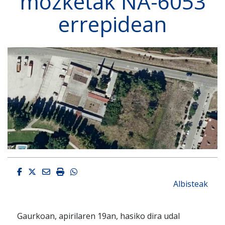
mozketak NA-6053
errepidean
Facebook
Twitter
Email
Imprimir
Whatsapp
Albisteak
Gaurkoan, apirilaren 19an, hasiko dira udal