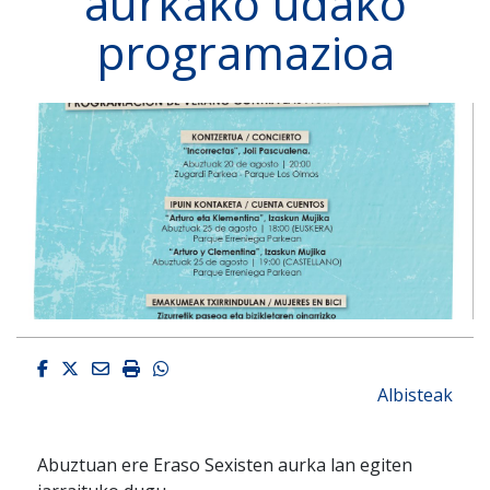
aurkako udako
programazioa
Facebook
Twitter
Email
Imprimir
Whatsapp
Albisteak
Abuztuan ere Eraso Sexisten aurka lan egiten