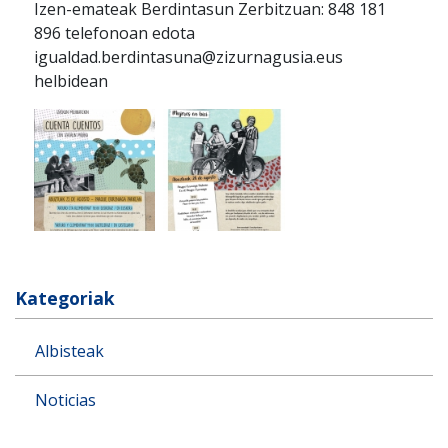
Izen-emateak Berdintasun Zerbitzuan: 848 181
896 telefonoan edota
igualdad.berdintasuna@zizurnagusia.eus
helbidean
Kategoriak
Albisteak
Noticias