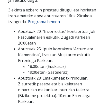
jarraituko dugu.
3 ekintza ezberdin prestatu ditugu, eta horietan
izen-emateko epea abuztuaren 16tik 20rakoa
izango da.
Programa hemen
Abuztuak 20: “Incorrectas” kontzertua, Joli
Pascualenaren eskutik. Zugadi Parkean
20:00etan.
Abuztuak 25: Ipuin kontaketa “Arturo eta
Klementina”, Izaskun Mujikaren eskutik.
Erreniega Parkean.
18:00etan (Euskaraz)
19:00etan (Gazteleraz)
Abuztuak 28: Emakumeak txirrindulan.
Zizurretik paseoa eta bizikeletaren
oinarrizko mekanikari buruzko tailerra.
(Bizikume proiektua). 10:etan Erreniega
Parkean.