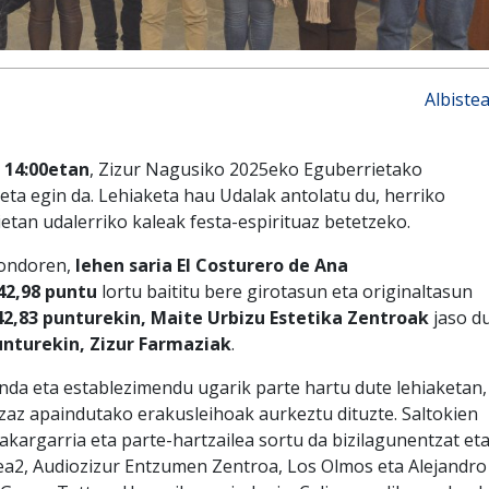
Albiste
 14:00etan
, Zizur Nagusiko 2025eko Eguberrietako
ta egin da. Lehiaketa hau Udalak antolatu du, herriko
etan udalerriko kaleak festa-espirituaz betetzeko.
 ondoren,
lehen saria El Costurero de Ana
42,98 puntu
lortu baititu bere girotasun eta originaltasun
42,83 punturekin, Maite Urbizu Estetika Zentroak
jaso du
unturekin, Zizur Farmaziak
.
enda eta establezimendu ugarik parte hartu dute lehiaketan,
zaz apaindutako erakusleihoak aurkeztu dituzte. Saltokien
akargarria eta parte-hartzailea sortu da bizilagunentzat et
tea2, Audiozizur Entzumen Zentroa, Los Olmos eta Alejandro