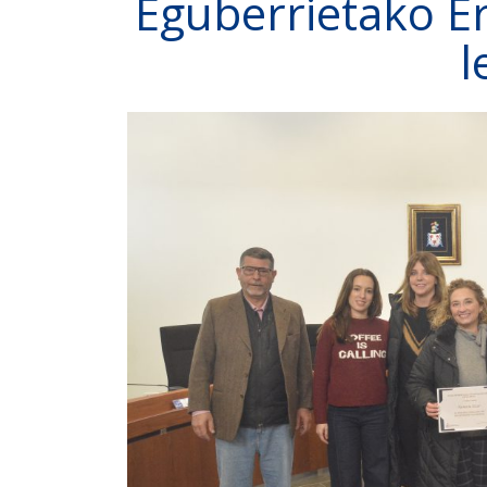
Eguberrietako E
l