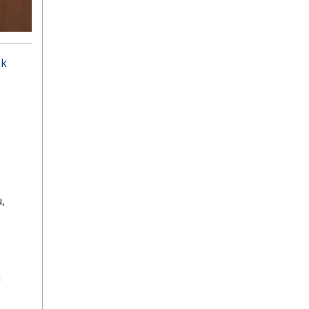
ak
,
a