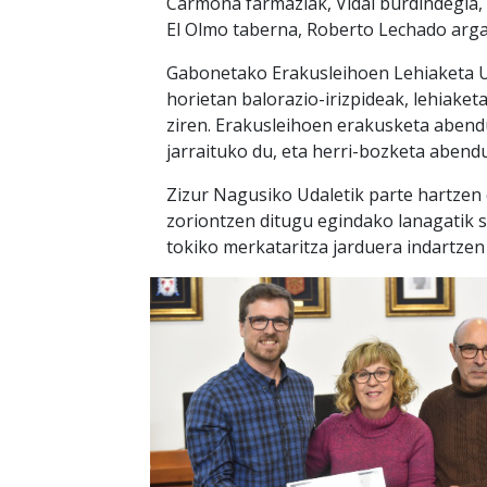
Carmona farmaziak, Vidal burdindegia, 
El Olmo taberna, Roberto Lechado argaz
Gabonetako Erakusleihoen Lehiaketa Ud
horietan balorazio-irizpideak, lehiake
ziren. Erakusleihoen erakusketa abendu
jarraituko du, eta herri-bozketa aben
Zizur Nagusiko Udaletik parte hartzen 
zoriontzen ditugu egindako lanagatik s
tokiko merkataritza jarduera indartze