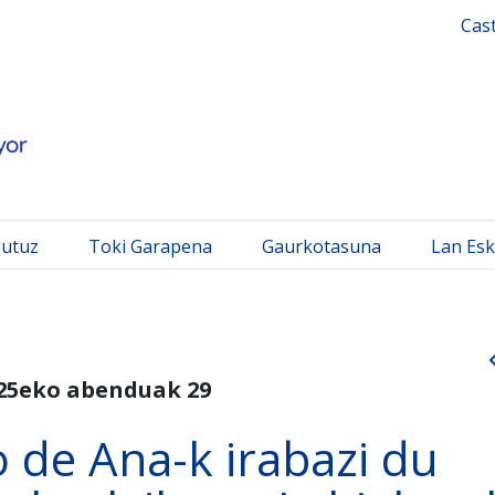
 Mayor
Cas
gutuz
Toki Garapena
Gaurkotasuna
Lan Esk
25eko abenduak 29
o de Ana-k irabazi du