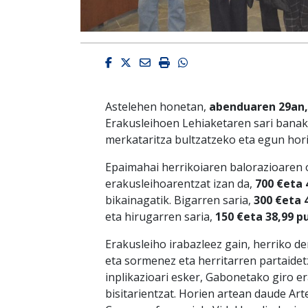
Facebook
Twitter
Email
Imprimir
Whatsapp
Astelehen honetan,
abenduaren 29an,
Erakusleihoen Lehiaketaren sari banake
merkataritza bultzatzeko eta egun hori
Epaimahai herrikoiaren balorazioaren
erakusleihoarentzat izan da,
700 €eta 
bikainagatik. Bigarren saria,
300 €eta 
eta hirugarren saria,
150 €eta 38,99 p
Erakusleiho irabazleez gain, herriko d
eta sormenez eta herritarren partaidet
inplikazioari esker, Gabonetako giro er
bisitarientzat. Horien artean daude Ar