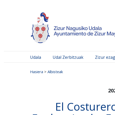
Ayuntamiento de Zizur
Ir al contenido
Udala
Udal Zerbitzuak
Zizur eza
Search for:
Hasiera
>
Albisteak
20
El Costurer