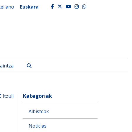
tellano
Euskara
facebook
twitter
youtube
instagram
whatsapp
Bilatu
aintza
Kategoriak
Itzuli
Albisteak
Noticias