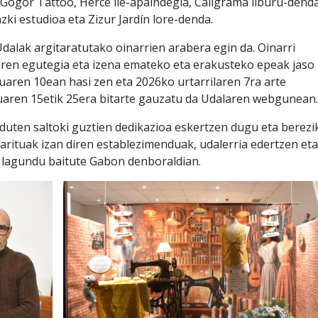
Gogor Tattoo, Herce ile-apaindegia, Caligrama liburu-denda
ki estudioa eta Zizur Jardín lore-denda.
alak argitaratutako oinarrien arabera egin da. Oinarri
taren egutegia eta izena emateko eta erakusteko epeak jaso
aren 10ean hasi zen eta 2026ko urtarrilaren 7ra arte
duaren 15etik 25era bitarte gauzatu da Udalaren webgunean.
duten saltoki guztien dedikazioa eskertzen dugu eta berezik
arituak izan diren establezimenduak, udalerria edertzen eta
n lagundu baitute Gabon denboraldian.