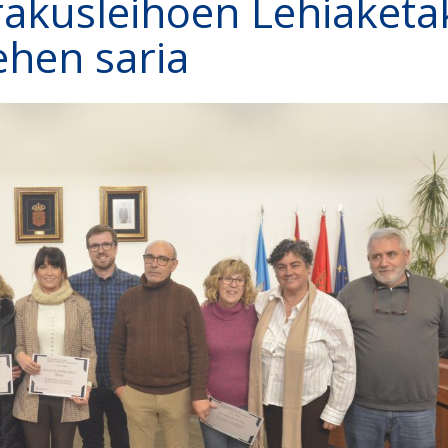
rakusleihoen Lehiaketa
ehen saria