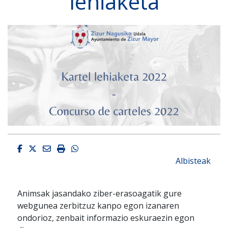
lehiaketa
Facebook
Twitter
Email
Imprimir
Whatsapp
Albisteak
Animsak jasandako ziber-erasoagatik gure
webgunea zerbitzuz kanpo egon izanaren
ondorioz, zenbait informazio eskuraezin egon