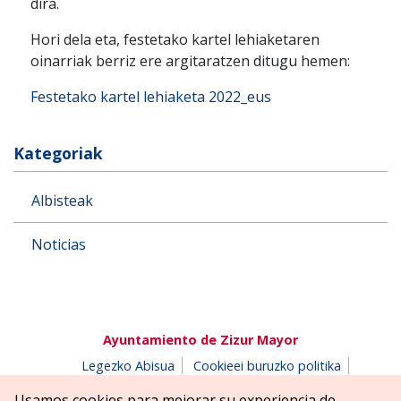
dira.
Hori dela eta, festetako kartel lehiaketaren
oinarriak berriz ere argitaratzen ditugu hemen:
Festetako kartel lehiaketa 2022_eus
Kategoriak
Albisteak
Noticias
Ayuntamiento de Zizur Mayor
Legezko Abisua
Cookieei buruzko politika
Erabilerreztasuna
Pribatutasun-abisua
Usamos cookies para mejorar su experiencia de