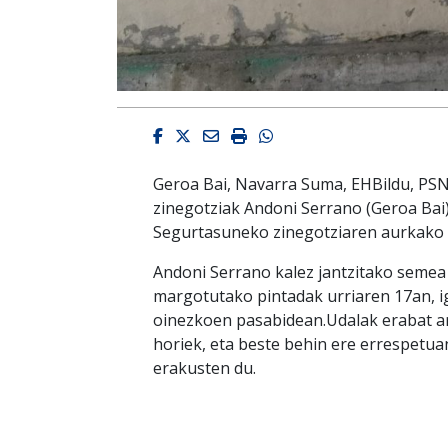
Facebook
Twitter
Email
Imprimir
Whatsapp
Geroa Bai, Navarra Suma, EHBildu, PSN
zinegotziak Andoni Serrano (Geroa Bai)
Segurtasuneko zinegotziaren aurkako p
Andoni Serrano kalez jantzitako semea
margotutako pintadak urriaren 17an, ig
oinezkoen pasabidean.Udalak erabat ar
horiek, eta beste behin ere errespetua
erakusten du.