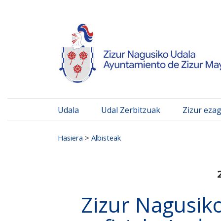
Ayuntamiento de Zizur
Ir al contenido
Udala
Udal Zerbitzuak
Zizur eza
Search for:
Hasiera
>
Albisteak
Zizur Nagusik