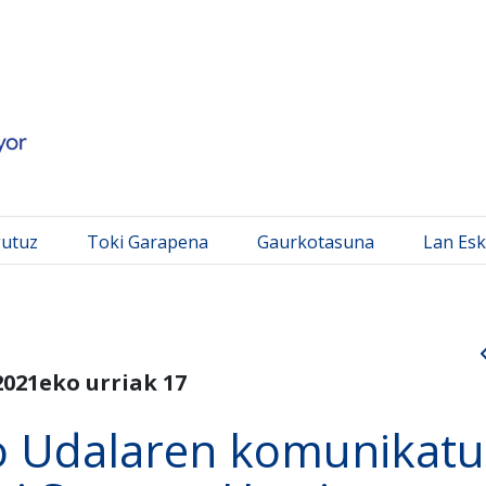
 Mayor
gutuz
Toki Garapena
Gaurkotasuna
Lan Esk
2021eko urriak 17
o Udalaren komunikatu