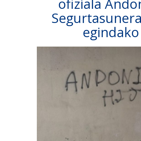
ofiziala Ando
Segurtasunera
egindako