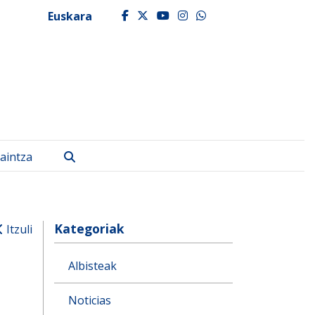
Euskara
facebook
twitter
youtube
instagram
whatsapp
Bilatu
aintza
Kategoriak
Itzuli
Albisteak
Noticias