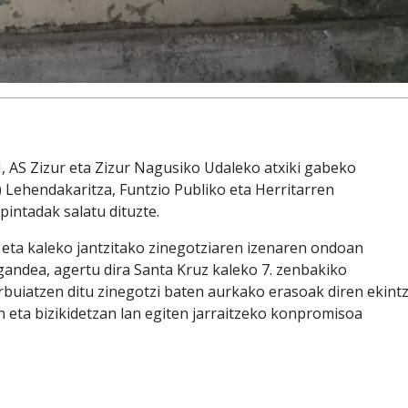
, AS Zizur eta Zizur Nagusiko Udaleko atxiki gabeko
 Lehendakaritza, Funtzio Publiko eta Herritarren
intadak salatu dituzte.
 eta kaleko jantzitako zinegotziaren izenaren ondoan
andea, agertu dira Santa Kruz kaleko 7. zenbakiko
buiatzen ditu zinegotzi baten aurkako erasoak diren ekint
n eta bizikidetzan lan egiten jarraitzeko konpromisoa