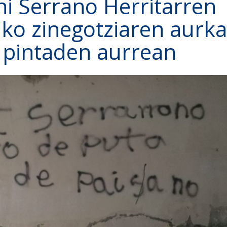
ni Serrano Herritarren
ko zinegotziaren aurka
 pintaden aurrean