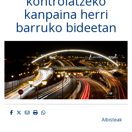
kontrolatzeko
kanpaina herri
barruko bideetan
Facebook
Twitter
Email
Imprimir
Whatsapp
Albisteak