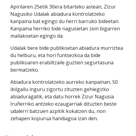
Apirilaren 25etik 30era bitarteko astean, Zizur
Nagusiko Udalak abiadura kontrolatzeko
kanpaina bat egingo du herri barruko bideetan.
Kanpaina herriko bide nagusietan zein bigarren
mailakoetan egingo da.
Udalak bere bide publikoetan abiadura murriztea
du helburu, eta hori funtsezkoa da bide
publikoaren erabiltzaile guztien segurtasuna
bermatzeko.
Abiadura kontrolatzeko aurreko kanpainan, 50
ibilgailu inguru zigortu zituzten gehiegizko
abiaduragatik, eta datu horrek Zizur Nagusia
Iruñerriko antzeko ezaugarriak dituzten beste
udalerri batzuen azpitik kokatzen du, non
zehapen kopurua handiagoa izan den.