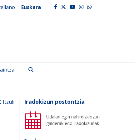
tellano
Euskara
facebook
twitter
youtube
instagram
whatsapp
Bilatu
aintza
Iradokizun postontzia
Itzuli
Udalari egin nahi dizkiozun
galderak edo iradokizunak