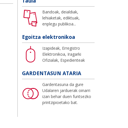
Taula
Bandoak, deialdiak,
lehiaketak, ediktuak,
enplegu publikoa...
Egoitza elektronikoa
Izapideak, Erregistro
Elektronikoa, Iragarki
Ofizialak, Espedienteak
GARDENTASUN ATARIA
Gardentasuna da gure
Udalaren jarduerak oinarri
izan behar duen funtsezko
printzipioetako bat.