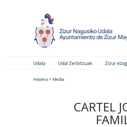
Ayuntamiento de Zizur
Ir al contenido
Udala
Udal Zerbitzuak
Zizur eza
Search for:
Hasiera
>
Media
CARTEL 
FAMI