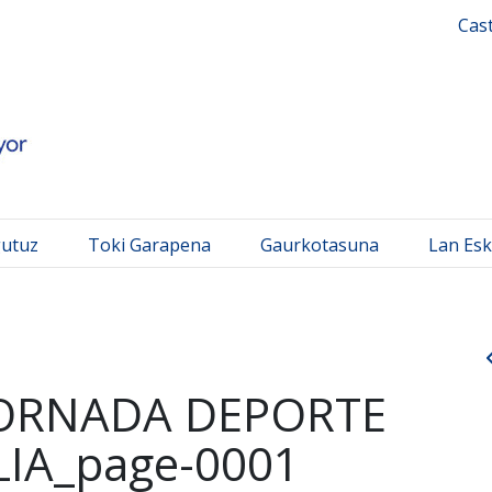
 Mayor
Cas
gutuz
Toki Garapena
Gaurkotasuna
Lan Esk
JORNADA DEPORTE
LIA_page-0001