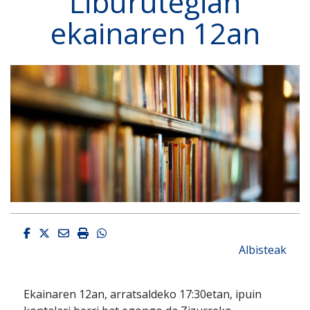
Liburutegian
ekainaren 12an
Facebook
Twitter
Email
Imprimir
Whatsapp
Albisteak
Ekainaren 12an, arratsaldeko 17:30etan, ipuin