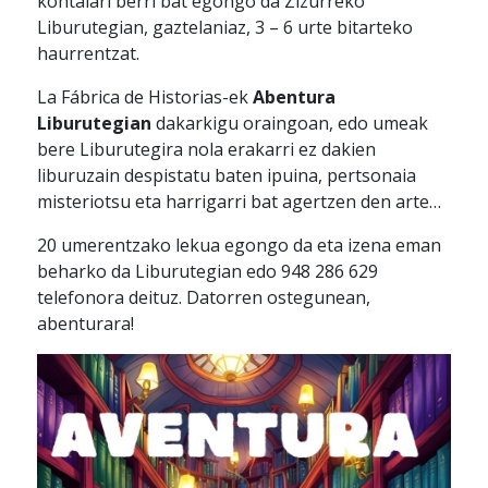
kontalari berri bat egongo da Zizurreko
Liburutegian, gaztelaniaz, 3 – 6 urte bitarteko
haurrentzat.
La Fábrica de Historias-ek
Abentura
Liburutegian
dakarkigu oraingoan, edo umeak
bere Liburutegira nola erakarri ez dakien
liburuzain despistatu baten ipuina, pertsonaia
misteriotsu eta harrigarri bat agertzen den arte…
20 umerentzako lekua egongo da eta izena eman
beharko da Liburutegian edo 948 286 629
telefonora deituz. Datorren ostegunean,
abenturara!