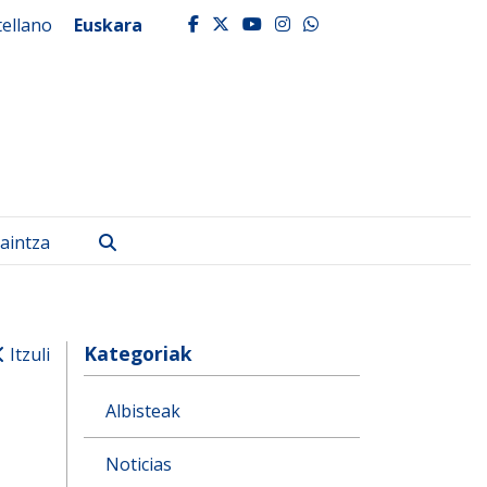
tellano
Euskara
facebook
twitter
youtube
instagram
whatsapp
Bilatu
aintza
Kategoriak
Itzuli
Albisteak
Noticias