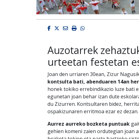
Facebook
Twitter
Email
Imprimir
Whatsapp
Auzotarrek zehaztuk
urteetan festetan e
Joan den urriaren 30ean, Zizur Nagusi
kontsulta bati, abenduaren 14an her
honek tokiko errebindikazio luze bati 
egunetan joan behar izan dute eskolar
du Zizurren. Kontsultaren bidez, herri
ospakizunaren erritmoa ezar ez dezan
Aurrez aurreko bozketa puntuak
gai
gehien komeni zaien ordutegian joan a
bozketa tokien eta parte hartzeko sis