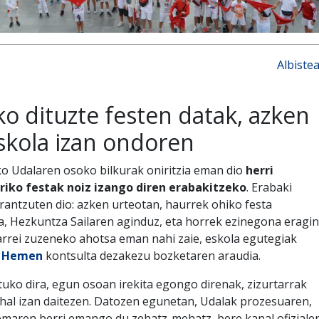
Albiste
o dituzte festen datak, azken
skola izan ondoren
ko Udalaren osoko bilkurak oniritzia eman dio
herri
riko festak noiz izango diren erabakitzeko
. Erabaki
erantzuten dio: azken urteotan, haurrek ohiko festa
a, Hezkuntza Sailaren aginduz, eta horrek ezinegona eragin
tarrei zuzeneko ahotsa eman nahi zaie, eskola egutegiak
.
Hemen
kontsulta dezakezu bozketaren araudia.
tuko dira, egun osoan irekita egongo direnak, zizurtarrak
hal izan daitezen. Datozen egunetan, Udalak prozesuaren,
temaren berri emango du zehatz-mehatz, bere kanal ofiziale