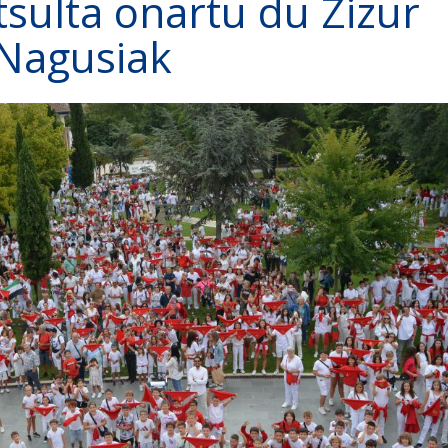
sulta onartu du Zizur
Nagusiak