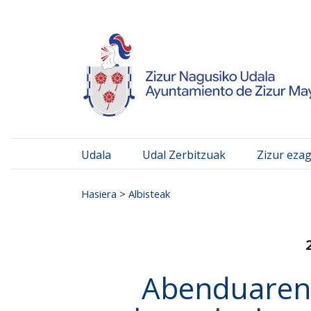
Ayuntamiento de Zizur
Ir al contenido
Udala
Udal Zerbitzuak
Zizur eza
Search for:
Hasiera
>
Albisteak
Abenduaren 