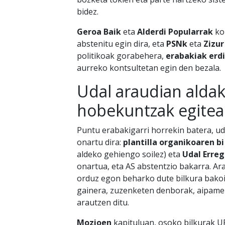
bidez.
Geroa Baik
eta
Alderdi Popularrak
ko
abstenitu egin dira, eta
PSNk
eta
Zizur
politikoak gorabehera,
erabakiak erd
aurreko kontsultetan egin den bezala.
Udal araudian aldak
hobekuntzak egitea 
Puntu erabakigarri horrekin batera, ud
onartu dira:
plantilla organikoaren b
aldeko gehiengo soilez) eta
Udal Erre
onartua, eta AS abstentzio bakarra. Ar
orduz egon beharko dute bilkura bakoi
gainera, zuzenketen denborak, aipame
arautzen ditu.
Mozioen
kapituluan, osoko bilkurak U