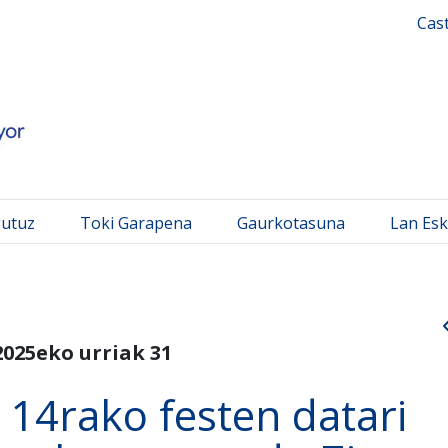
 Mayor
Cas
gutuz
Toki Garapena
Gaurkotasuna
Lan Esk
2025eko urriak 31
14rako festen datari