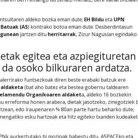
ntsultaren aldeko bozka eman dute;
EH Bildu
eta
UPN
 Batuak (AS
) kontrako botoa eman dute. Desberdintasun
igunean
jartzen ditu
herritarrak
, Zizur Nagusian egindako
etak egitea eta azpiegituretan
da osoko bilkuraren ardatza.
alerrirako funtsezkoak diren beste erabaki batzuk ere
i aldaketa
(bat aho batez eta bestea gobernu taldearen
gelamendu Organikoaren aldaket
a, aldeko 16 bozkekin
au erreforma honen arabera, dietak jasotzeko, zinegotziek b
tzean, edo iraupenaren % 80an parte hartu beharko dute;
nengatiko esku hartzeak eta hitz egiteko txanden kudeaket
PNk aurkeztutako bi mozioak babestu ditu, ASPACEko eta