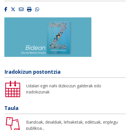
Facebook
Twitter
Email
Imprimir
Whatsapp
Iradokizun postontzia
Udalari egin nahi dizkiozun galderak edo
iradokizunak
Taula
Bandoak, deialdiak, lehiaketak, ediktuak, enplegu
publikoa...