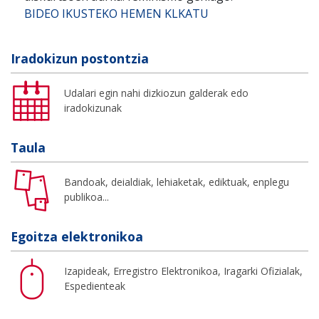
BIDEO IKUSTEKO HEMEN KLKATU
Iradokizun postontzia
Udalari egin nahi dizkiozun galderak edo
iradokizunak
Taula
Bandoak, deialdiak, lehiaketak, ediktuak, enplegu
publikoa...
Egoitza elektronikoa
Izapideak, Erregistro Elektronikoa, Iragarki Ofizialak,
Espedienteak