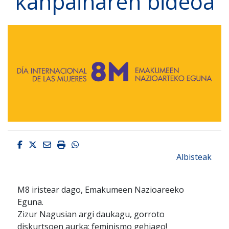
kanpainaren bideoa
Facebook
Twitter
Email
Imprimir
Whatsapp
Albisteak
M8 iristear dago, Emakumeen Nazioareeko
Eguna.
Zizur Nagusian argi daukagu, gorroto
diskurtsoen aurka: feminismo gehiago!