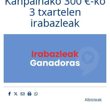
Kanpainako 300 €-ko
3 txartelen
irabazleak
Facebook
Twitter
Email
Imprimir
Whatsapp
Albisteak