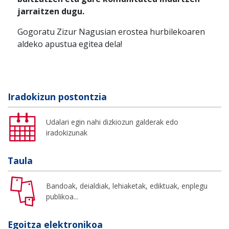
jarraitzen dugu.
Gogoratu Zizur Nagusian erostea hurbilekoaren
aldeko apustua egitea dela!
Iradokizun postontzia
Udalari egin nahi dizkiozun galderak edo
iradokizunak
Taula
Bandoak, deialdiak, lehiaketak, ediktuak, enplegu
publikoa...
Egoitza elektronikoa