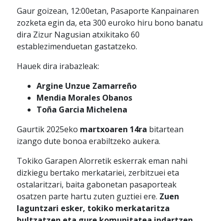
Gaur goizean, 12:00etan, Pasaporte Kanpainaren
zozketa egin da, eta 300 euroko hiru bono banatu
dira Zizur Nagusian atxikitako 60
establezimenduetan gastatzeko.
Hauek dira irabazleak:
Argine Unzue Zamarreño
Mendia Morales Obanos
Toña Garcia Michelena
Gaurtik 2025eko
martxoaren 14ra
bitartean
izango dute bonoa erabiltzeko aukera.
Tokiko Garapen Alorretik eskerrak eman nahi
dizkiegu bertako merkatariei, zerbitzuei eta
ostalaritzari, baita gabonetan pasaporteak
osatzen parte hartu zuten guztiei ere.
Zuen
laguntzari esker, tokiko merkataritza
bultzatzen eta gure komunitatea indartzen