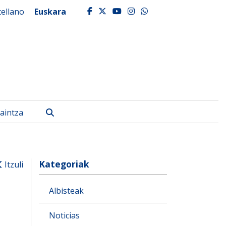
tellano
Euskara
facebook
twitter
youtube
instagram
whatsapp
Bilatu
aintza
Kategoriak
Itzuli
Albisteak
Noticias