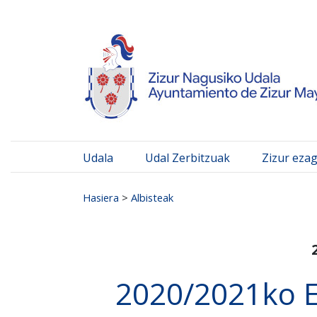
Ayuntamiento de Zizur
Ir al contenido
Udala
Udal Zerbitzuak
Zizur eza
Search for:
Hasiera
>
Albisteak
2020/2021ko E