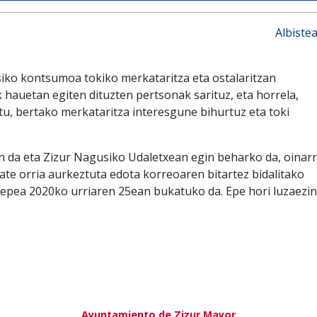
Albiste
ko kontsumoa tokiko merkataritza eta ostalaritzan
 hauetan egiten dituzten pertsonak sarituz, eta horrela,
tu, bertako merkataritza interesgune bihurtuz eta toki
 da eta Zizur Nagusiko Udaletxean egin beharko da, oinarr
ate orria aurkeztuta edota korreoaren bitartez bidalitako
 epea 2020ko urriaren 25ean bukatuko da. Epe hori luzaezi
Ayuntamiento de Zizur Mayor