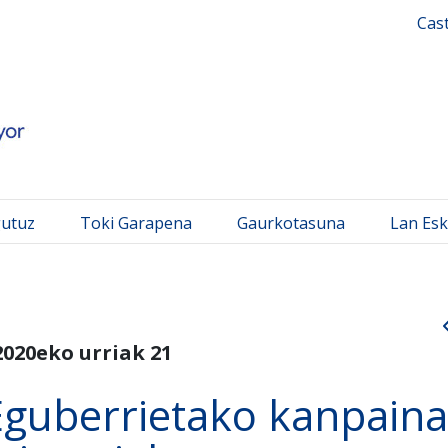
 Mayor
Cas
gutuz
Toki Garapena
Gaurkotasuna
Lan Esk
2020eko urriak 21
guberrietako kanpaina