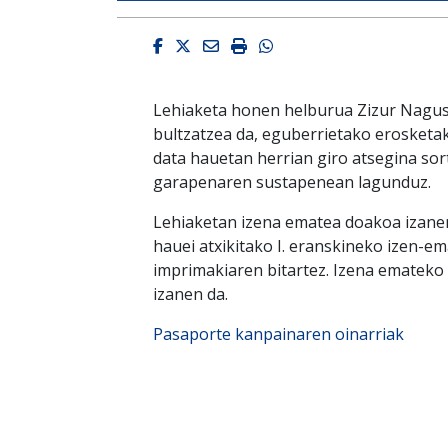
Facebook
Twitter
Email
Imprimir
Whatsapp
Lehiaketa honen helburua Zizur Nagusi
bultzatzea da, eguberrietako erosketak
data hauetan herrian giro atsegina sor
garapenaren sustapenean lagunduz.
Lehiaketan izena ematea doakoa izanen
hauei atxikitako I. eranskineko izen-em
imprimakiaren bitartez. Izena emateko
izanen da.
Pasaporte kanpainaren oinarriak