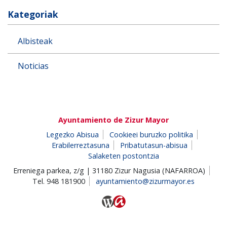
Kategoriak
Albisteak
Noticias
Ayuntamiento de Zizur Mayor
Legezko Abisua
Cookieei buruzko politika
Erabilerreztasuna
Pribatutasun-abisua
Salaketen postontzia
Erreniega parkea, z/g | 31180 Zizur Nagusia (NAFARROA)
Tel. 948 181900
ayuntamiento@zizurmayor.es