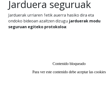
Jarduera seguruak
Jarduerak urriaren 1etik auerra hasiko dira eta
ondoko bideoan azaltzen dizugu
jarduerak modu
seguruan egiteko protokoloa
: