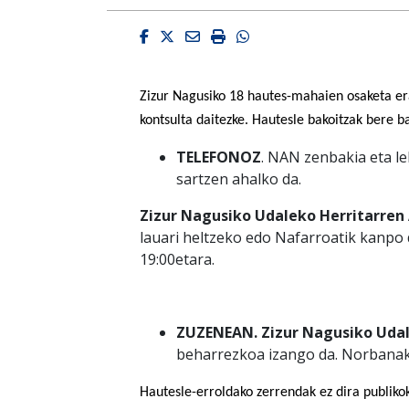
Facebook
Twitter
Email
Imprimir
Whatsapp
Zizur Nagusiko 18 hautes-mahaien osaketa er
kontsulta daitezke. Hautesle bakoitzak bere b
TELEFONOZ
. NAN zenbakia eta le
sartzen ahalko da.
Zizur Nagusiko Udaleko Herritarren 
lauari heltzeko edo Nafarroatik kanpo d
19:00etara.
ZUZENEAN. Zizur Nagusiko Uda
beharrezkoa izango da. Norbanako
Hautesle-erroldako zerrendak ez dira publikok