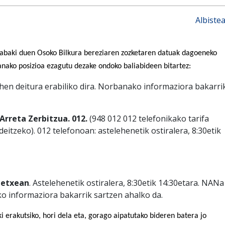
Albiste
abaki duen Osoko Bilkura bereziaren zozketaren datuak dagoeneko
anako posizioa ezagutu dezake ondoko baliabideen bitartez:
hen deitura erabiliko dira. Norbanako informaziora bakarri
Arreta Zerbitzua. 012.
(948 012 012 telefonikako tarifa
eitzeko). 012 telefonoan: astelehenetik ostiralera, 8:30etik
letxean
. Astelehenetik ostiralera, 8:30etik 14:30etara. NANa
 informaziora bakarrik sartzen ahalko da.
i erakutsiko, hori dela eta, gorago aipatutako bideren batera jo