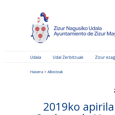
Ayuntamiento de Zizur
Ir al contenido
Udala
Udal Zerbitzuak
Zizur eza
Search for:
Hasiera
>
Albisteak
2019ko apiril