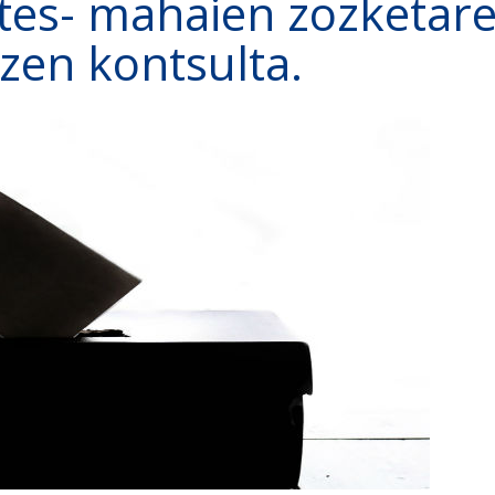
tes- mahaien zozketar
zen kontsulta.