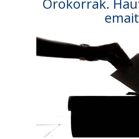
Orokorrak. Hau
emait