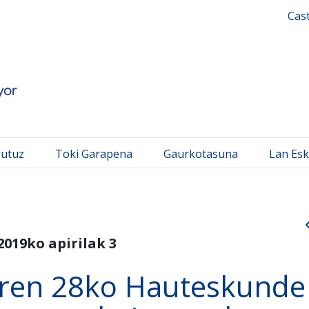
 Mayor
Cas
gutuz
Toki Garapena
Gaurkotasuna
Lan Esk
2019ko apirilak 3
aren 28ko Hauteskunde