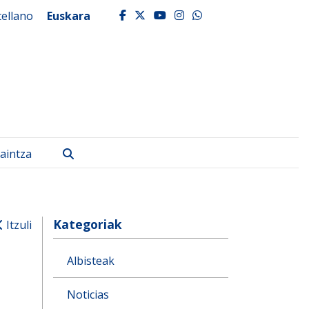
tellano
Euskara
facebook
twitter
youtube
instagram
whatsapp
Bilatu
aintza
Kategoriak
Itzuli
Albisteak
Noticias