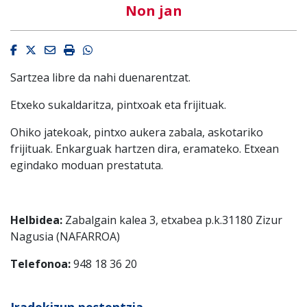
Non jan
Facebook
Twitter
Email
Imprimir
Whatsapp
Sartzea libre da nahi duenarentzat.
Etxeko sukaldaritza, pintxoak eta frijituak.
Ohiko jatekoak, pintxo aukera zabala, askotariko
frijituak. Enkarguak hartzen dira, eramateko. Etxean
egindako moduan prestatuta.
Helbidea:
Zabalgain kalea 3, etxabea p.k.31180 Zizur
Nagusia (NAFARROA)
Telefonoa:
948 18 36 20
Iradokizun postontzia