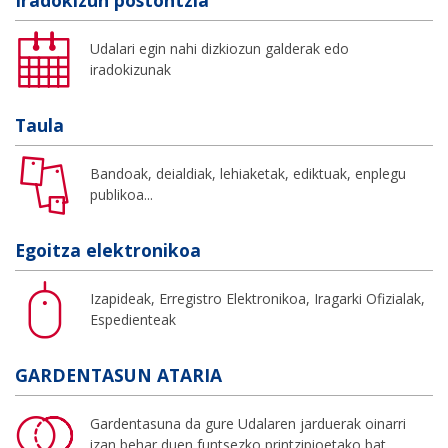
Udalari egin nahi dizkiozun galderak edo
iradokizunak
Taula
Bandoak, deialdiak, lehiaketak, ediktuak, enplegu
publikoa...
Egoitza elektronikoa
Izapideak, Erregistro Elektronikoa, Iragarki Ofizialak,
Espedienteak
GARDENTASUN ATARIA
Gardentasuna da gure Udalaren jarduerak oinarri
izan behar duen funtsezko printzipioetako bat.