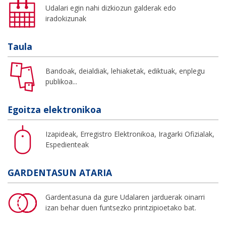
Udalari egin nahi dizkiozun galderak edo
iradokizunak
Taula
Bandoak, deialdiak, lehiaketak, ediktuak, enplegu
publikoa...
Egoitza elektronikoa
Izapideak, Erregistro Elektronikoa, Iragarki Ofizialak,
Espedienteak
GARDENTASUN ATARIA
Gardentasuna da gure Udalaren jarduerak oinarri
izan behar duen funtsezko printzipioetako bat.