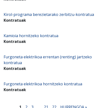
Kirol-programa berezietarako zerbitzu-kontratua
Kontratuak
Kamioia hornitzeko kontratua
Kontratuak
Furgoneta elektrikoa errentan (renting) jartzeko
kontratua
Kontratuak
Furgoneta elektrikoa hornitzeko kontratua
Kontratuak
1
2
3
…
21
22
HURRENGOA »