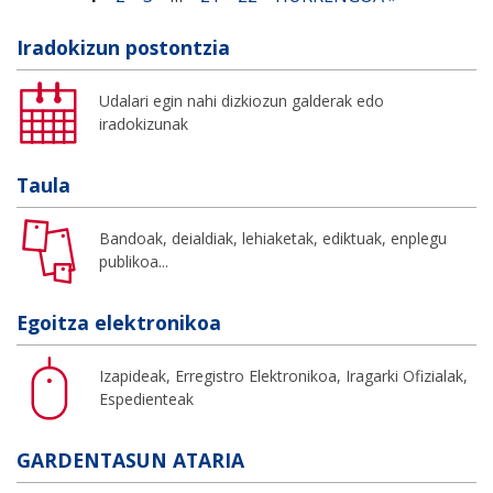
Iradokizun postontzia
Udalari egin nahi dizkiozun galderak edo
iradokizunak
Taula
Bandoak, deialdiak, lehiaketak, ediktuak, enplegu
publikoa...
Egoitza elektronikoa
Izapideak, Erregistro Elektronikoa, Iragarki Ofizialak,
Espedienteak
GARDENTASUN ATARIA