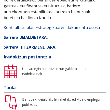
gastuak eta finantzaketa-iturriak, betiere
aurrekontuen estabilitatea lortzeko helburuak
betetzea baldintza izanda.
Kontsultatu plan Estrategikoaren dokumentu ososa
Sarrera DEIALDIETARA.
Sarrera HITZARMENETARA.
Iradokizun postontzia
Udalari egin nahi dizkiozun galderak edo
iradokizunak
Taula
Bandoak, deialdiak, lehiaketak, ediktuak, enplegu
publikoa...