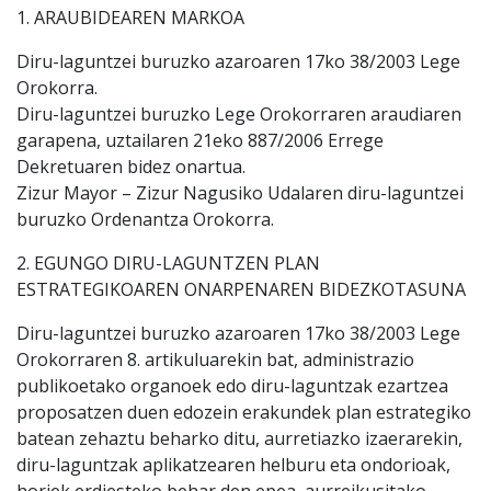
1. ARAUBIDEAREN MARKOA
Diru-laguntzei buruzko azaroaren 17ko 38/2003 Lege
Orokorra.
Diru-laguntzei buruzko Lege Orokorraren araudiaren
garapena, uztailaren 21eko 887/2006 Errege
Dekretuaren bidez onartua.
Zizur Mayor – Zizur Nagusiko Udalaren diru-laguntzei
buruzko Ordenantza Orokorra.
2. EGUNGO DIRU-LAGUNTZEN PLAN
ESTRATEGIKOAREN ONARPENAREN BIDEZKOTASUNA
Diru-laguntzei buruzko azaroaren 17ko 38/2003 Lege
Orokorraren 8. artikuluarekin bat, administrazio
publikoetako organoek edo diru-laguntzak ezartzea
proposatzen duen edozein erakundek plan estrategiko
batean zehaztu beharko ditu, aurretiazko izaerarekin,
diru-laguntzak aplikatzearen helburu eta ondorioak,
horiek erdiesteko behar den epea, aurreikusitako