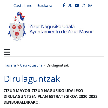
Ayuntamiento de Zizur
Ir al contenido
Castellano
Euskara
facebook
twitter
youtube
instagr
whats
Search for:
Hasiera
>
Gaurkotasuna
>
Dirulaguntzak
Dirulaguntzak
ZIZUR MAYOR-ZIZUR NAGUSIKO UDALEKO
DIRULAGUNTZEN PLAN ESTRATEGIKOA 2020-2022
DENBORALDIRAKO.