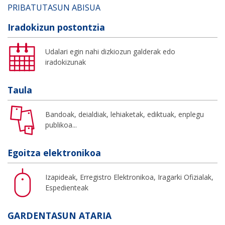
PRIBATUTASUN ABISUA
Iradokizun postontzia
Udalari egin nahi dizkiozun galderak edo
iradokizunak
Taula
Bandoak, deialdiak, lehiaketak, ediktuak, enplegu
publikoa...
Egoitza elektronikoa
Izapideak, Erregistro Elektronikoa, Iragarki Ofizialak,
Espedienteak
GARDENTASUN ATARIA