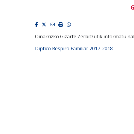
G
Facebook
Twitter
Email
Imprimir
Whatsapp
Oinarrizko Gizarte Zerbitzutik informatu nah
Díptico Respiro Familiar 2017-2018