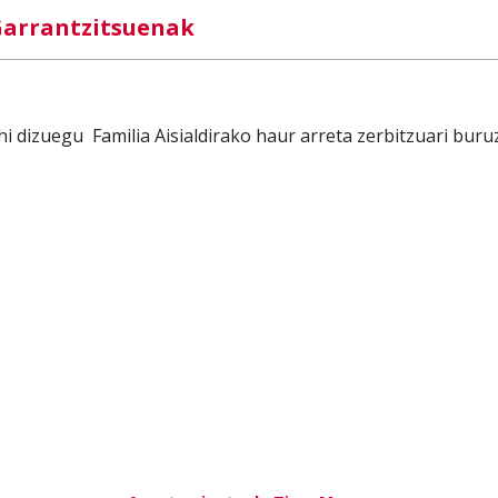
arrantzitsuenak
i dizuegu Familia Aisialdirako haur arreta zerbitzuari buruz