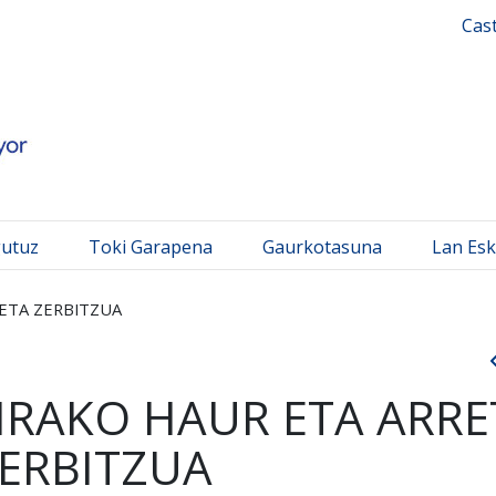
 Mayor
Cas
gutuz
Toki Garapena
Gaurkotasuna
Lan Esk
RETA ZERBITZUA
DIRAKO HAUR ETA ARRE
ERBITZUA