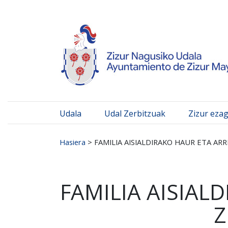
Ayuntamiento de Zizur
Ir al contenido
Udala
Udal Zerbitzuak
Zizur eza
Search for:
Hasiera
>
FAMILIA AISIALDIRAKO HAUR ETA AR
FAMILIA AISIAL
Z