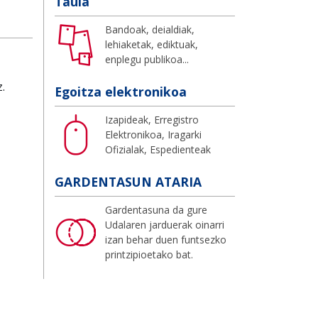
Taula
Bandoak, deialdiak,
lehiaketak, ediktuak,
enplegu publikoa...
.
Egoitza elektronikoa
Izapideak, Erregistro
Elektronikoa, Iragarki
Ofizialak, Espedienteak
GARDENTASUN ATARIA
Gardentasuna da gure
Udalaren jarduerak oinarri
izan behar duen funtsezko
printzipioetako bat.