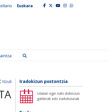
tellano
Euskara
facebook
twitter
youtube
instagram
whatsapp
Bilatu
aintza
Iradokizun postontzia
Itzuli
TA
Udalari egin nahi dizkiozun
galderak edo iradokizunak