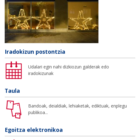
Iradokizun postontzia
Udalari egin nahi dizkiozun galderak edo
iradokizunak
Taula
Bandoak, deialdiak, lehiaketak, ediktuak, enplegu
publikoa...
Egoitza elektronikoa