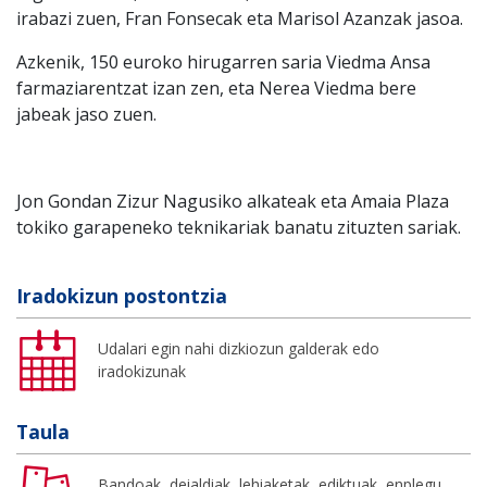
irabazi zuen, Fran Fonsecak eta Marisol Azanzak jasoa.
Azkenik, 150 euroko hirugarren saria Viedma Ansa
farmaziarentzat izan zen, eta Nerea Viedma bere
jabeak jaso zuen.
Jon Gondan Zizur Nagusiko alkateak eta Amaia Plaza
tokiko garapeneko teknikariak banatu zituzten sariak.
Iradokizun postontzia
Udalari egin nahi dizkiozun galderak edo
iradokizunak
Taula
Bandoak, deialdiak, lehiaketak, ediktuak, enplegu