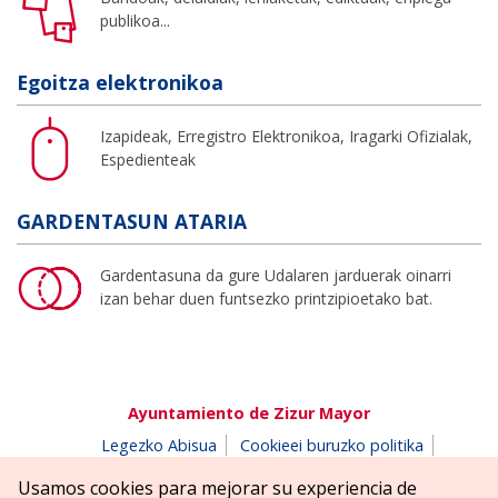
publikoa...
Egoitza elektronikoa
Izapideak, Erregistro Elektronikoa, Iragarki Ofizialak,
Espedienteak
GARDENTASUN ATARIA
Gardentasuna da gure Udalaren jarduerak oinarri
izan behar duen funtsezko printzipioetako bat.
Ayuntamiento de Zizur Mayor
Legezko Abisua
Cookieei buruzko politika
Erabilerreztasuna
Pribatutasun-abisua
Usamos cookies para mejorar su experiencia de
Salaketen postontzia