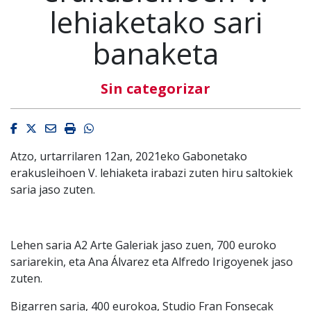
lehiaketako sari
banaketa
Sin categorizar
Facebook
Twitter
Email
Imprimir
Whatsapp
Atzo, urtarrilaren 12an, 2021eko Gabonetako
erakusleihoen V. lehiaketa irabazi zuten hiru saltokiek
saria jaso zuten.
Lehen saria A2 Arte Galeriak jaso zuen, 700 euroko
sariarekin, eta Ana Álvarez eta Alfredo Irigoyenek jaso
zuten.
Bigarren saria, 400 eurokoa, Studio Fran Fonsecak