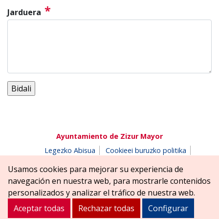
*
Jarduera
Ayuntamiento de Zizur Mayor
Legezko Abisua
Cookieei buruzko politika
Erabilerreztasuna
Pribatutasun-abisua
Usamos cookies para mejorar su experiencia de
Salaketen postontzia
navegación en nuestra web, para mostrarle contenidos
Erreniega parkea, z/g | 31180 Zizur Nagusia (NAFARROA)
personalizados y analizar el tráfico de nuestra web.
Tel. 948 181900
ayuntamiento@zizurmayor.es
Aceptar todas
Rechazar todas
Configurar