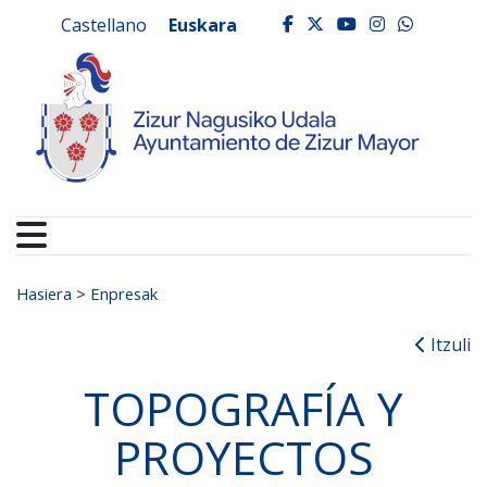
Ayuntamiento de Zizur
Ir al contenido
Castellano
Euskara
facebook
twitter
youtube
instagr
whats
Search for:
Hasiera
>
Enpresak
Itzuli
TOPOGRAFÍA Y
PROYECTOS