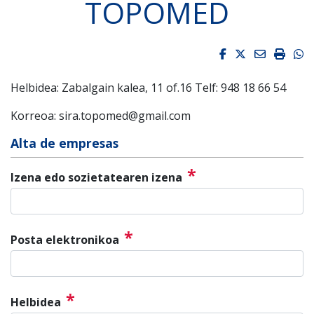
TOPOMED
Facebook
Twitter
Email
Impri
W
Helbidea: Zabalgain kalea, 11 of.16 Telf: 948 18 66 54
Korreoa: sira.topomed@gmail.com
Alta de empresas
*
Izena edo sozietatearen izena
*
Posta elektronikoa
*
Helbidea