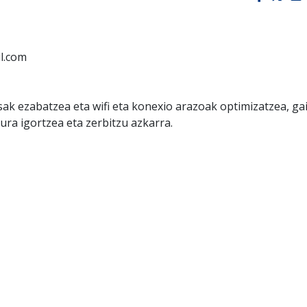
l.com
ak ezabatzea eta wifi eta konexio arazoak optimizatzea, ga
ra igortzea eta zerbitzu azkarra.