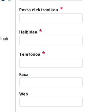
*
Posta elektronikoa
*
Helbidea
iluak
*
Telefonoa
Faxa
Web