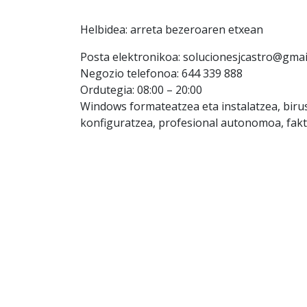
Helbidea: arreta bezeroaren etxean
Posta elektronikoa: solucionesjcastro@gmai
Negozio telefonoa: 644 339 888
Ordutegia: 08:00 – 20:00
Windows formateatzea eta instalatzea, birus
konfiguratzea, profesional autonomoa, faktu