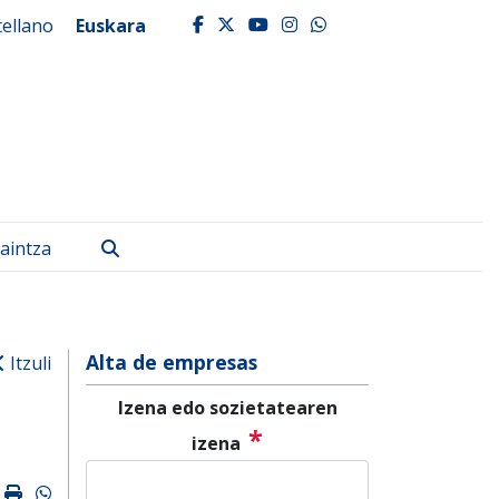
tellano
Euskara
facebook
twitter
youtube
instagram
whatsapp
Bilatu
aintza
Alta de empresas
Itzuli
Izena edo sozietatearen
*
izena
k
ter
mail
Imprimir
Whatsapp