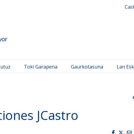
 Mayor
Cas
gutuz
Toki Garapena
Gaurkotasuna
Lan Esk
ciones JCastro
Faceboo
Twit
E