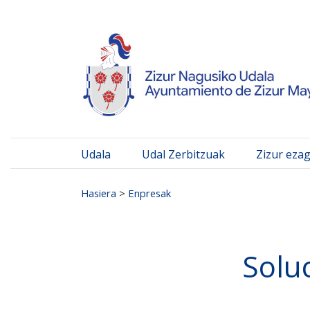
Ayuntamiento de Zizur
Ir al contenido
Udala
Udal Zerbitzuak
Zizur eza
Search for:
Hasiera
>
Enpresak
Solu