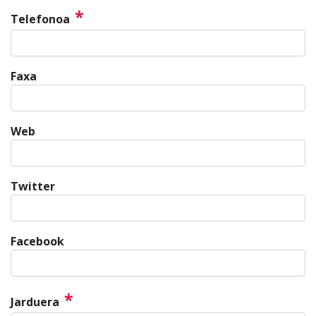
*
Telefonoa
Faxa
Web
Twitter
Facebook
*
Jarduera