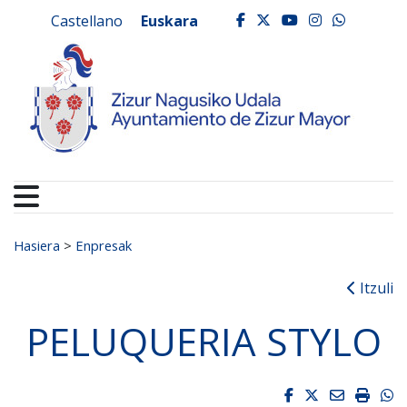
Ayuntamiento de Zizur
Ir al contenido
Castellano
Euskara
facebook
twitter
youtube
instagr
whats
Search for:
Hasiera
>
Enpresak
Itzuli
PELUQUERIA STYLO
Facebook
Twitter
Email
Impri
W