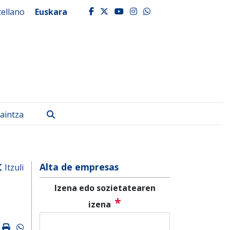
tellano
Euskara
facebook
twitter
youtube
instagram
whatsapp
Bilatu
aintza
Alta de empresas
Itzuli
Izena edo sozietatearen
*
izena
k
ter
mail
Imprimir
Whatsapp