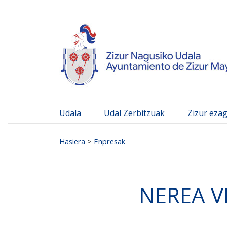
Ayuntamiento de Zizur
Ir al contenido
Udala
Udal Zerbitzuak
Zizur eza
Search for:
Hasiera
>
Enpresak
NEREA V