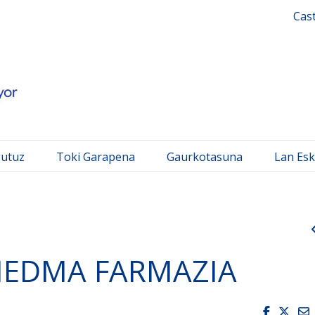
 Mayor
Cas
gutuz
Toki Garapena
Gaurkotasuna
Lan Esk
IEDMA FARMAZIA
Faceboo
Twit
E