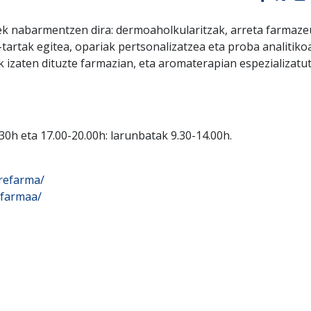
ek nabarmentzen dira: dermoaholkularitzak, arreta farmaze
-tartak egitea, opariak pertsonalizatzea eta proba analitiko
rak izaten dituzte farmazian, eta aromaterapian espezializatu
.30h eta 17.00-20.00h: larunbatak 9.30-14.00h.
refarma/
efarmaa/