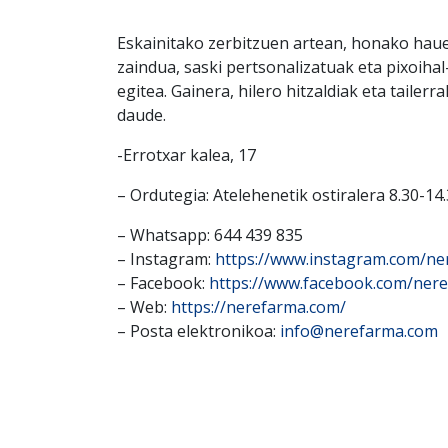
Eskainitako zerbitzuen artean, honako hau
zaindua, saski pertsonalizatuak eta pixoihal
egitea. Gainera, hilero hitzaldiak eta tailer
daude.
-Errotxar kalea, 17
– Ordutegia: Atelehenetik ostiralera 8.30-14
– Whatsapp: 644 439 835
– Instagram:
https://www.instagram.com/ne
– Facebook:
https://www.facebook.com/ner
– Web:
https://nerefarma.com/
– Posta elektronikoa:
info@nerefarma.com