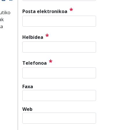
*
Posta elektronikoa
utiko
ak
ta
*
Helbidea
*
Telefonoa
Faxa
Web