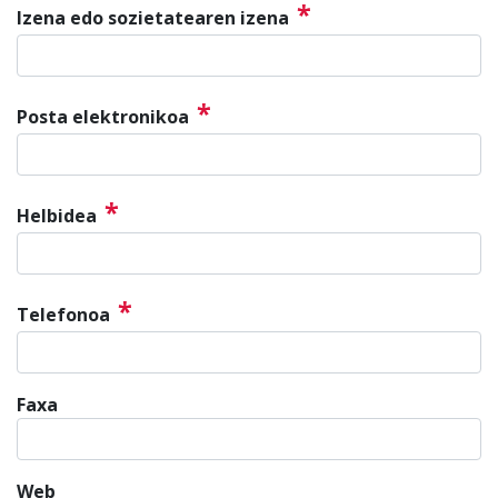
*
Izena edo sozietatearen izena
*
Posta elektronikoa
*
Helbidea
*
Telefonoa
Faxa
Web