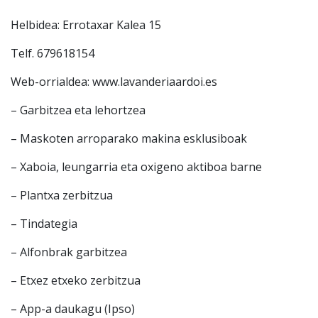
Helbidea: Errotaxar Kalea 15
Telf. 679618154
Web-orrialdea: www.lavanderiaardoi.es
– Garbitzea eta lehortzea
– Maskoten arroparako makina esklusiboak
– Xaboia, leungarria eta oxigeno aktiboa barne
– Plantxa zerbitzua
– Tindategia
– Alfonbrak garbitzea
– Etxez etxeko zerbitzua
– App-a daukagu (Ipso)