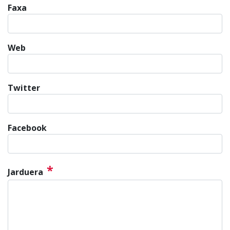
Faxa
Web
Twitter
Facebook
*
Jarduera