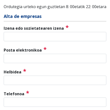
Ordutegia urteko egun guztietan 8: 00etatik 22: 00etara
Alta de empresas
*
Izena edo sozietatearen izena
*
Posta elektronikoa
*
Helbidea
*
Telefonoa