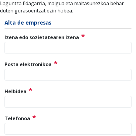
Laguntza fidagarria, malgua eta maitasunezkoa behar
duten gurasoentzat ezin hobea.
Alta de empresas
*
Izena edo sozietatearen izena
*
Posta elektronikoa
*
Helbidea
*
Telefonoa