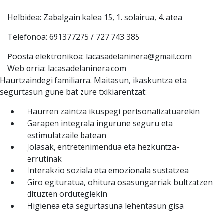
Helbidea: Zabalgain kalea 15, 1. solairua, 4. atea
Telefonoa: 691377275 / 727 743 385
Poosta elektronikoa: lacasadelaninera@gmail.com
Web orria: lacasadelaninera.com
Haurtzaindegi familiarra. Maitasun, ikaskuntza eta
segurtasun gune bat zure txikiarentzat:
Haurren zaintza ikuspegi pertsonalizatuarekin
Garapen integrala ingurune seguru eta
estimulatzaile batean
Jolasak, entretenimendua eta hezkuntza-
errutinak
Interakzio soziala eta emozionala sustatzea
Giro egituratua, ohitura osasungarriak bultzatzen
dituzten ordutegiekin
Higienea eta segurtasuna lehentasun gisa