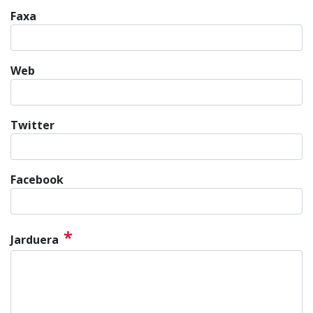
Faxa
Web
Twitter
Facebook
*
Jarduera