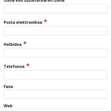
Izena edo sozietatearen izena
*
Posta elektronikoa
*
Helbidea
*
Telefonoa
Faxa
Web