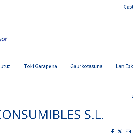
 Mayor
Cas
gutuz
Toki Garapena
Gaurkotasuna
Lan Esk
ONSUMIBLES S.L.
Faceboo
Twit
E