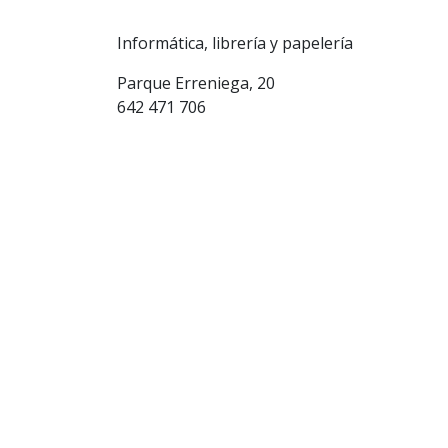
Informática, librería y papelería
Parque Erreniega, 20
642 471 706