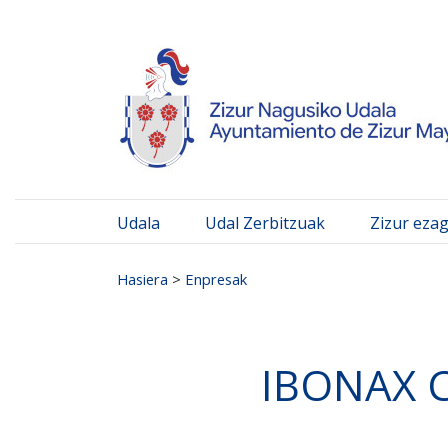
Ayuntamiento de Zizur
Ir al contenido
Udala
Udal Zerbitzuak
Zizur eza
Search for:
Hasiera
>
Enpresak
IBONAX C