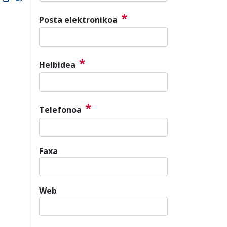
*
Posta elektronikoa
*
Helbidea
*
Telefonoa
Faxa
Web