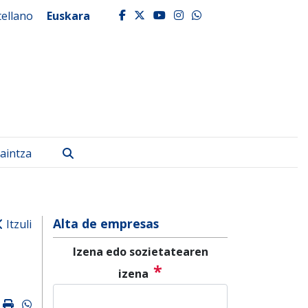
tellano
Euskara
facebook
twitter
youtube
instagram
whatsapp
Bilatu
aintza
Alta de empresas
Itzuli
Izena edo sozietatearen
*
izena
k
ter
mail
Imprimir
Whatsapp