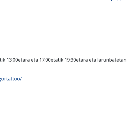
tik 13:00etara eta 17:00etatik 19:30etara eta larunbatetan
gortattoo/