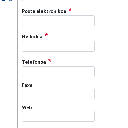
*
Posta elektronikoa
*
Helbidea
*
Telefonoa
Faxa
Web