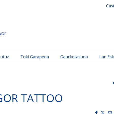
 Mayor
Cas
gutuz
Toki Garapena
Gaurkotasuna
Lan Esk
OR TATTOO
Faceboo
Twit
E