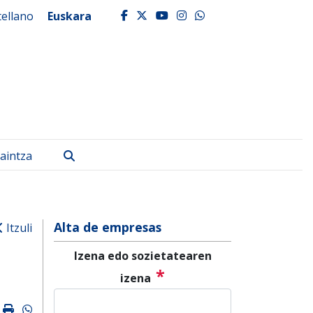
tellano
Euskara
facebook
twitter
youtube
instagram
whatsapp
Bilatu
aintza
Alta de empresas
Itzuli
Izena edo sozietatearen
*
izena
k
ter
mail
Imprimir
Whatsapp