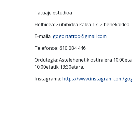
Tatuaje estudioa
Helbidea: Zubibidea kalea 17, 2 behekaldea
E-maila:
gogortattoo@gmail.com
Telefonoa: 610 084 446
Ordutegia: Astelehenetik ostiralera 10:00eta
10:00etatik 13:30etara.
Instagrama:
https://www.instagram.com/go