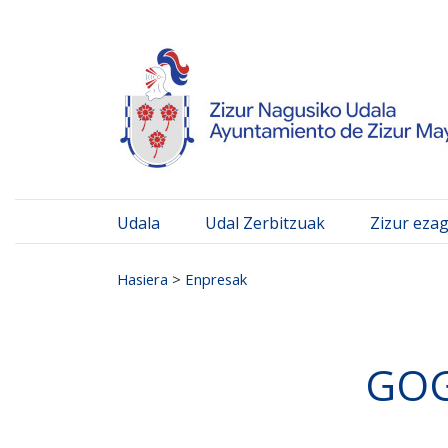
Ayuntamiento de Zizur
Ir al contenido
Udala
Udal Zerbitzuak
Zizur eza
Search for:
Hasiera
>
Enpresak
GOG