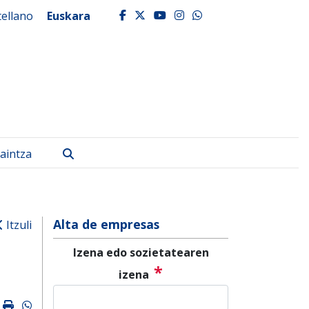
tellano
Euskara
facebook
twitter
youtube
instagram
whatsapp
Bilatu
aintza
Alta de empresas
Itzuli
Izena edo sozietatearen
*
izena
k
ter
mail
Imprimir
Whatsapp