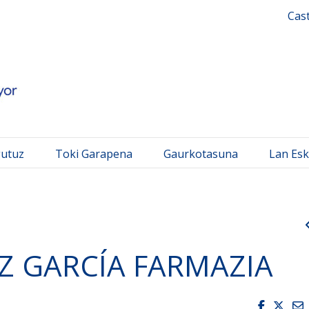
 Mayor
Cas
gutuz
Toki Garapena
Gaurkotasuna
Lan Esk
NZ GARCÍA FARMAZIA
Faceboo
Twit
E