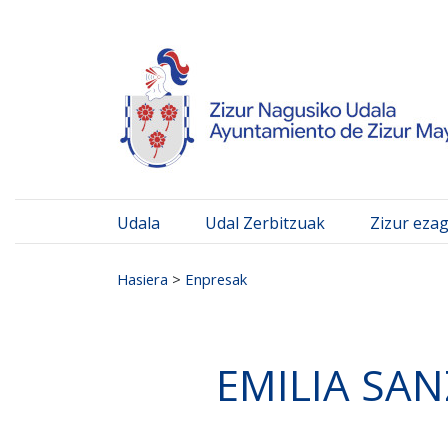
Ayuntamiento de Zizur
Ir al contenido
Udala
Udal Zerbitzuak
Zizur eza
Search for:
Hasiera
>
Enpresak
EMILIA SA