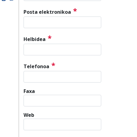
*
Posta elektronikoa
*
Helbidea
*
Telefonoa
Faxa
Web