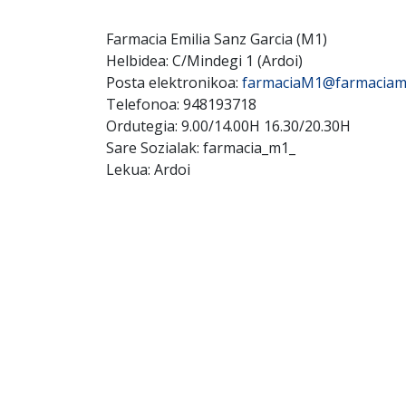
Farmacia Emilia Sanz Garcia (M1)
Helbidea: C/Mindegi 1 (Ardoi)
Posta elektronikoa:
farmaciaM1@farmaciam
Telefonoa: 948193718
Ordutegia: 9.00/14.00H 16.30/20.30H
Sare Sozialak: farmacia_m1_
Lekua: Ardoi