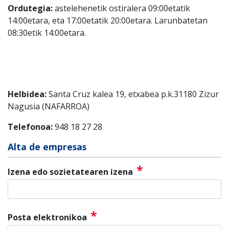
Ordutegia:
astelehenetik ostiralera 09:00etatik
14:00etara, eta 17:00etatik 20:00etara. Larunbatetan
08:30etik 14:00etara.
Helbidea:
Santa Cruz kalea 19, etxabea p.k.31180 Zizur
Nagusia (NAFARROA)
Telefonoa:
948 18 27 28
Alta de empresas
*
Izena edo sozietatearen izena
*
Posta elektronikoa