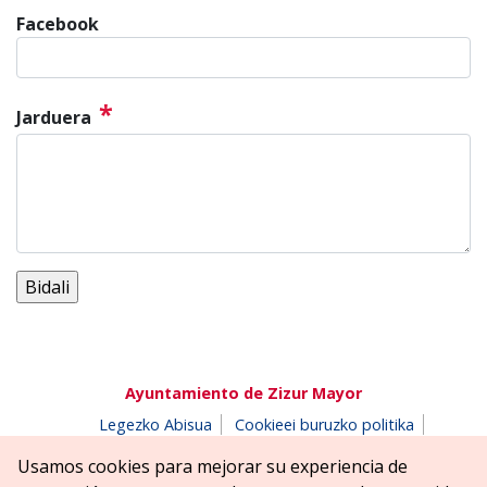
Facebook
*
Jarduera
Ayuntamiento de Zizur Mayor
Legezko Abisua
Cookieei buruzko politika
Erabilerreztasuna
Pribatutasun-abisua
Usamos cookies para mejorar su experiencia de
Salaketen postontzia