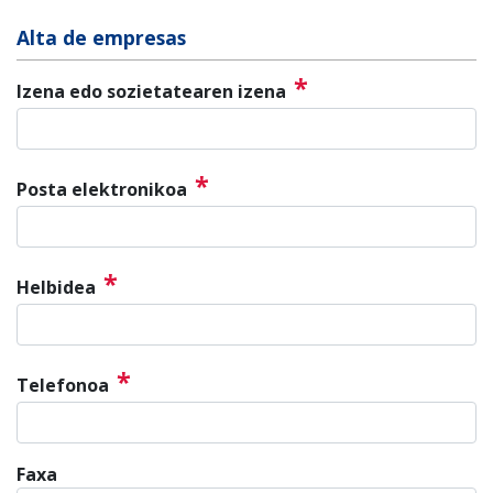
Alta de empresas
*
Izena edo sozietatearen izena
*
Posta elektronikoa
*
Helbidea
*
Telefonoa
Faxa