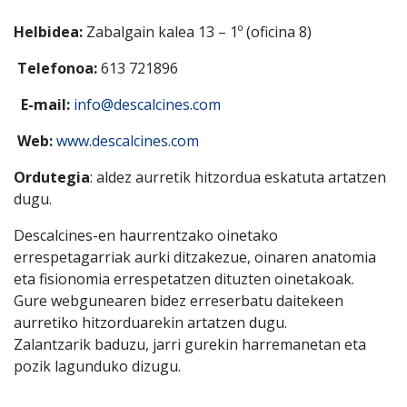
Helbidea:
Zabalgain kalea 13 – 1º (oficina 8)
Telefonoa:
613 721896
E-mail:
info@descalcines.com
Web:
www.descalcines.com
Ordutegia
: aldez aurretik hitzordua eskatuta artatzen
dugu.
Descalcines-en haurrentzako oinetako
errespetagarriak aurki ditzakezue, oinaren anatomia
eta fisionomia errespetatzen dituzten oinetakoak.
Gure webgunearen bidez erreserbatu daitekeen
aurretiko hitzorduarekin artatzen dugu.
Zalantzarik baduzu, jarri gurekin harremanetan eta
pozik lagunduko dizugu.