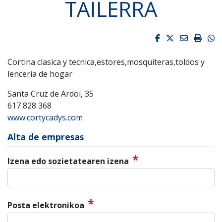
TAILERRA
Facebook
Twitter
Email
Impri
W
Cortina clasica y tecnica,estores,mosquiteras,toldos y
lenceria de hogar
Santa Cruz de Ardoi, 35
617 828 368
www.cortycadys.com
Alta de empresas
*
Izena edo sozietatearen izena
*
Posta elektronikoa