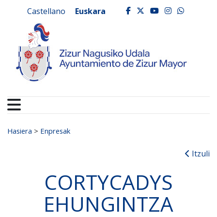
Ayuntamiento de Zizur
Ir al contenido
Castellano
Euskara
facebook
twitter
youtube
instagr
whats
Search for:
Hasiera
>
Enpresak
Itzuli
CORTYCADYS
EHUNGINTZA